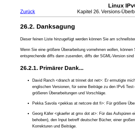
Linux IP
Zurück
Kapitel 26. Versions-Über
26.2. Danksagung
Dieser feinen Liste hinzugefügt werden können Sie am schnellsten
Wenn Sie eine größere Überarbeitung vornehmen wollen, können 
entsprechende diffs dann zusenden, diffs der SGML-Version sind h
26.2.1. Primärer Dank...
David Ranch <dranch at trinnet dot net>: Er ermutigte m
englischen Versionen, für seine Beiträge zu den IPv6 Test
größeren Überarbeitungen und Vorschläge.
Pekka Savola <pekkas at netcore dot fi>: Für größere Über
Georg Käfer <gkaefer at gmx dot at>: Für das Aufspüren e
behoben), den Input betreff deutscher Bücher, einer großen 
Korrekturen und Beiträge.