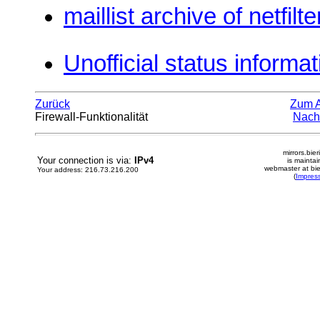
maillist archive of netfil
Unofficial status informa
Zurück
Zum 
Firewall-Funktionalität
Nach
mirrors.bier
Your connection is via:
IPv4
is mainta
webmaster at bie
Your address: 216.73.216.200
(
Impres