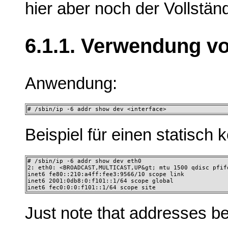
hier aber noch der Vollstän
6.1.1. Verwendung vo
Anwendung:
# /sbin/ip -6 addr show dev <interface>
Beispiel für einen statisch 
# /sbin/ip -6 addr show dev eth0

2: eth0: <BROADCAST,MULTICAST,UP&gt; mtu 1500 qdisc pfifo
inet6 fe80::210:a4ff:fee3:9566/10 scope link

inet6 2001:0db8:0:f101::1/64 scope global

inet6 fec0:0:0:f101::1/64 scope site 
Just note that addresses be