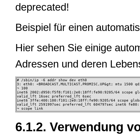
deprecated!
Beispiel für einen automatis
Hier sehen Sie einige autom
Adressen und deren Leben
# /sbin/ip -6 addr show dev eth0 

3: eth0: <BROADCAST,MULTICAST,PROMISC,UP&gt; mtu 1500 qdi
¬ 100 

inet6 2002:d950:f5f8:f101:2e0:18ff:fe90:9205/64 scope glo
valid_lft 16sec preferred_lft 6sec 

inet6 3ffe:400:100:f101:2e0:18ff:fe90:9205/64 scope globa
valid_lft 2591997sec preferred_lft 604797sec inet6 fe80::
¬ scope link
6.1.2. Verwendung vo