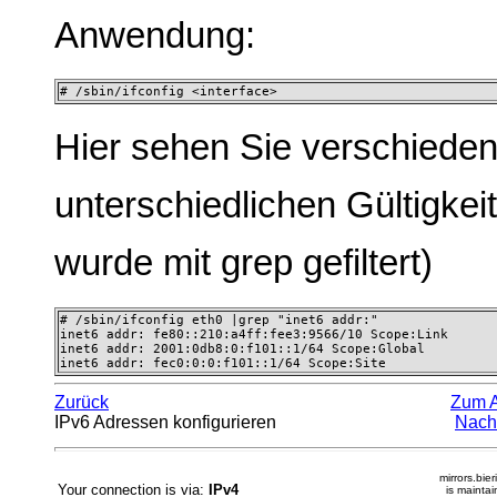
Anwendung:
# /sbin/ifconfig <interface>
Hier sehen Sie verschieden
unterschiedlichen Gültigke
wurde mit grep gefiltert)
# /sbin/ifconfig eth0 |grep "inet6 addr:"

inet6 addr: fe80::210:a4ff:fee3:9566/10 Scope:Link

inet6 addr: 2001:0db8:0:f101::1/64 Scope:Global

inet6 addr: fec0:0:0:f101::1/64 Scope:Site
Zurück
Zum 
IPv6 Adressen konfigurieren
Nach
mirrors.bier
Your connection is via:
IPv4
is mainta