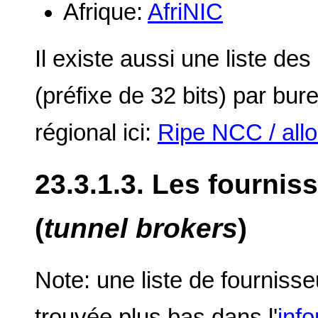
Afrique:
AfriNIC
Il existe aussi une liste des
(préfixe de 32 bits) par bu
régional ici:
Ripe NCC / allo
23.3.1.3. Les fournis
(
tunnel brokers
)
Note: une liste de fournisse
trouvée plus bas dans l'
inf