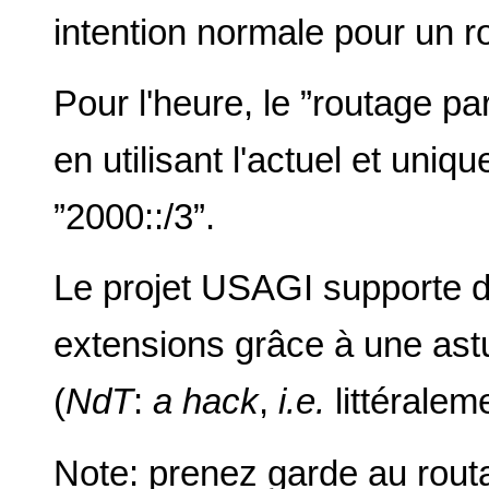
intention normale pour un r
Pour l'heure, le ”routage par
en utilisant l'actuel et uniq
”2000::/3”.
Le projet USAGI supporte d
extensions grâce à une as
(
NdT
:
a hack
,
i.e.
littéraleme
Note: prenez garde au routa