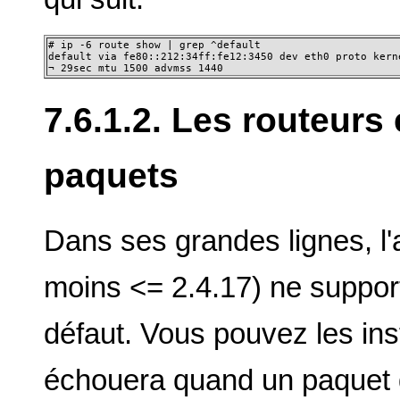
# ip -6 route show | grep ^default

default via fe80::212:34ff:fe12:3450 dev eth0 proto kerne
¬ 29sec mtu 1500 advmss 1440
7.6.1.2. Les routeurs
paquets
Dans ses grandes lignes, l'
moins <= 2.4.17) ne support
défaut. Vous pouvez les ins
échouera quand un paquet 