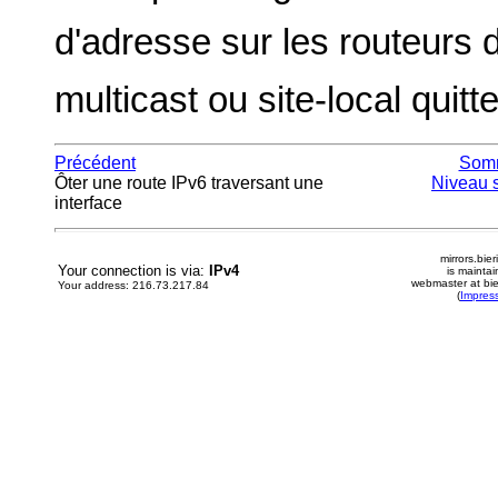
d'adresse sur les routeurs d
multicast ou site-local quit
Précédent
Som
Ôter une route IPv6 traversant une
Niveau 
interface
mirrors.bier
Your connection is via:
IPv4
is mainta
webmaster at bie
Your address: 216.73.217.84
(
Impres