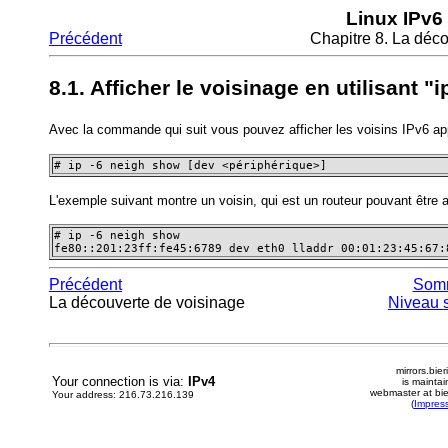
Linux IPv6
Précédent
Chapitre 8. La déc
8.1. Afficher le voisinage en utilisant "i
Avec la commande qui suit vous pouvez afficher les voisins IPv6 ap
# ip -6 neigh show [dev <périphérique>]
L'exemple suivant montre un voisin, qui est un routeur pouvant être a
# ip -6 neigh show

fe80::201:23ff:fe45:6789 dev eth0 lladdr 00:01:23:45:67:
Précédent
Som
La découverte de voisinage
Niveau 
mirrors.bier
Your connection is via:
IPv4
is mainta
webmaster at bie
Your address: 216.73.216.139
(
Impres