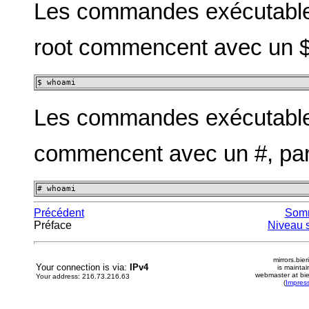
Les commandes exécutables 
root commencent avec un $
$ whoami
Les commandes exécutables 
commencent avec un #, pa
# whoami
Précédent
Som
Préface
Niveau 
mirrors.bier
Your connection is via:
IPv4
is mainta
webmaster at bie
Your address: 216.73.216.63
(
Impres