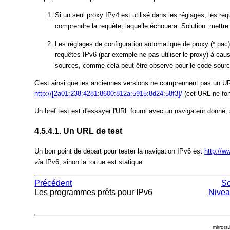
Si un seul proxy IPv4 est utilisé dans les réglages, les re
comprendre la requête, laquelle échouera. Solution: mettre à 
Les réglages de configuration automatique de proxy (*.pac
requêtes IPv6 (par exemple ne pas utiliser le proxy) à caus
sources, comme cela peut être observé pour le code sourc
C'est ainsi que les anciennes versions ne comprennent pas un
http://[2a01:238:4281:8600:812a:5915:8d24:58f3]/
(cet URL ne fon
Un bref test est d'essayer l'URL fourni avec un navigateur donné, 
4.5.4.1. Un URL de test
Un bon point de départ pour tester la navigation IPv6 est
http://w
via
IPv6, sinon la tortue est statique.
Précédent
S
Les programmes prêts pour IPv6
Nivea
mirrors