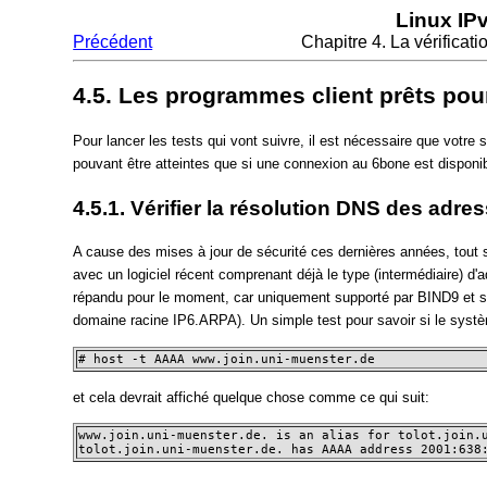
Linux IP
Précédent
Chapitre 4. La vérificat
4.5. Les programmes client prêts pour
Pour lancer les tests qui vont suivre, il est nécessaire que vot
pouvant être atteintes que si une connexion au 6bone est disponib
4.5.1. Vérifier la résolution DNS des adre
A cause des mises à jour de sécurité ces dernières années, tou
avec un logiciel récent comprenant déjà le type (intermédiaire)
répandu pour le moment, car uniquement supporté par BIND9 et su
domaine racine IP6.ARPA). Un simple test pour savoir si le systè
# host -t AAAA www.join.uni-muenster.de
et cela devrait affiché quelque chose comme ce qui suit:
www.join.uni-muenster.de. is an alias for tolot.join.u
tolot.join.uni-muenster.de. has AAAA address 2001:638