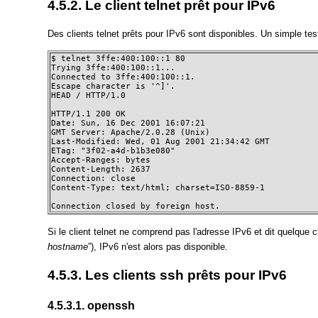
4.5.2. Le client telnet prêt pour IPv6
Des clients telnet prêts pour IPv6 sont disponibles. Un simple tes
$ telnet 3ffe:400:100::1 80

Trying 3ffe:400:100::1... 

Connected to 3ffe:400:100::1. 

Escape character is '^]'. 

HEAD / HTTP/1.0

HTTP/1.1 200 OK 

Date: Sun, 16 Dec 2001 16:07:21 

GMT Server: Apache/2.0.28 (Unix) 

Last-Modified: Wed, 01 Aug 2001 21:34:42 GMT 

ETag: "3f02-a4d-b1b3e080" 

Accept-Ranges: bytes 

Content-Length: 2637 

Connection: close 

Content-Type: text/html; charset=ISO-8859-1

Connection closed by foreign host.
Si le client telnet ne comprend pas l'adresse IPv6 et dit quelque
hostname
”), IPv6 n'est alors pas disponible.
4.5.3. Les clients ssh prêts pour IPv6
4.5.3.1. openssh