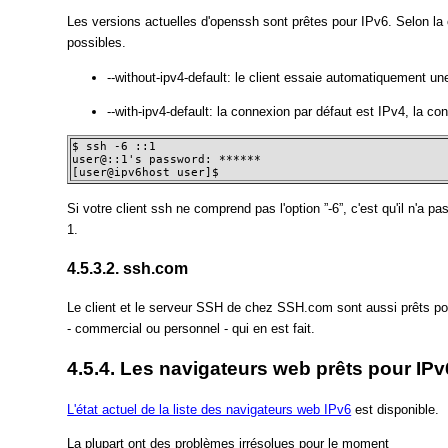
Les versions actuelles d'openssh sont prêtes pour IPv6. Selon la 
possibles.
--without-ipv4-default: le client essaie automatiquement u
--with-ipv4-default: la connexion par défaut est IPv4, la c
$ ssh -6 ::1 

user@::1's password: ****** 

[user@ipv6host user]$
Si votre client ssh ne comprend pas l'option ”-6”, c'est qu'il n'a
1.
4.5.3.2. ssh.com
Le client et le serveur SSH de chez SSH.com sont aussi prêts pou
- commercial ou personnel - qui en est fait.
4.5.4. Les navigateurs web prêts pour IPv
L'état actuel de la liste des navigateurs web IPv6
est disponible.
La plupart ont des problèmes irrésolues pour le moment