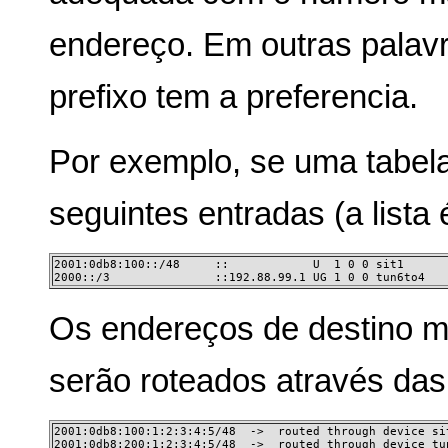
endereço. Em outras palavr
prefixo tem a preferencia.
Por exemplo, se uma tabela
seguintes entradas (a lista é
2001:0db8:100::/48     ::            U  1 0 0 sit1 

2000::/3               ::192.88.99.1 UG 1 0 0 tun6to4
Os endereços de destino m
serão roteados através das
2001:0db8:100:1:2:3:4:5/48  ->  routed through device sit
2001:0db8:200:1:2:3:4:5/48  ->  routed through device tu