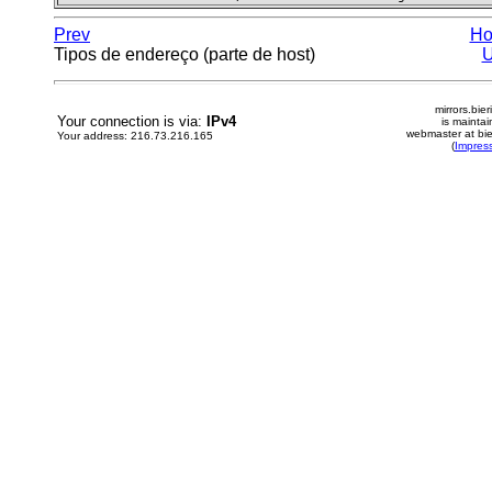
Prev
H
Tipos de endereço (parte de host)
mirrors.bier
Your connection is via:
IPv4
is mainta
webmaster at bie
Your address: 216.73.216.165
(
Impres