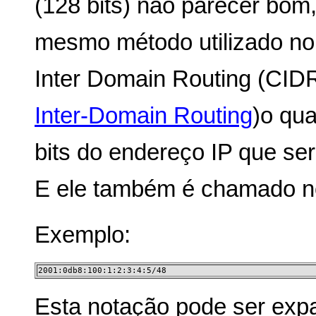
(128 bits) não parecer bom,
mesmo método utilizado no
Inter Domain Routing (CID
Inter-Domain Routing
)o qua
bits do endereço IP que se
E ele também é chamado no
Exemplo:
2001:0db8:100:1:2:3:4:5/48
Esta notação pode ser exp