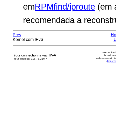
em
RPMfind/iproute
(em 
recomendada a reconst
Prev
H
Kernel com IPv6
mirrors.bier
Your connection is via:
IPv4
is mainta
webmaster at bie
Your address: 216.73.216.7
(
Impres