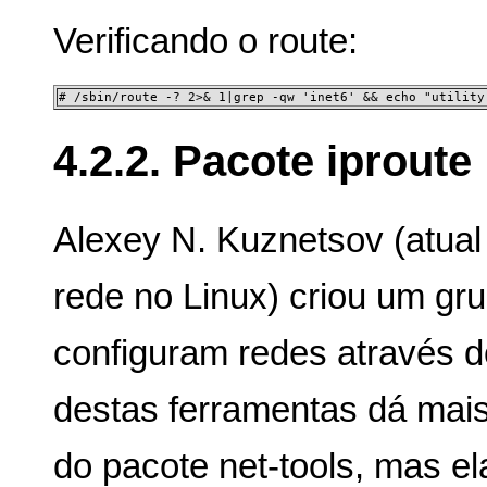
Verificando o route:
# /sbin/route -? 2>& 1|grep -qw 'inet6' && echo "utility
4.2.2. Pacote iproute
Alexey N. Kuznetsov (atua
rede no Linux) criou um gr
configuram redes através do
destas ferramentas dá mais
do pacote net-tools, mas e