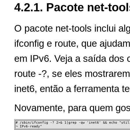
4.2.1. Pacote net-tool
O pacote net-tools inclui 
ifconfig e route, que ajuda
em IPv6. Veja a saída dos 
route -?, se eles mostrare
inet6, então a ferramenta t
Novamente, para quem gost
# /sbin/ifconfig -? 2>& 1|grep -qw 'inet6' && echo "utili
¬ IPv6-ready"