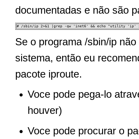
documentadas e não são pa
# /sbin/ip 2>&1 |grep -qw 'inet6' && echo "utility 'ip' 
Se o programa /sbin/ip não
sistema, então eu recomend
pacote iproute.
Voce pode pega-lo atravé
houver)
Voce pode procurar o p