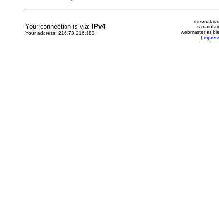
mirrors.bier
Your connection is via:
IPv4
is mainta
webmaster at bie
Your address: 216.73.216.183
(
Impres