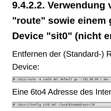
9.4.2.2. Verwendung 
"route" sowie einem 
Device "sit0" (nicht 
Entfernen der (Standard-) 
Device:
# /sbin/route -A inet6 del default gw ::192.88.99.1 dev 
Eine 6to4 Adresse des Inter
# /sbin/ifconfig sit0 del <local6to4address>/16