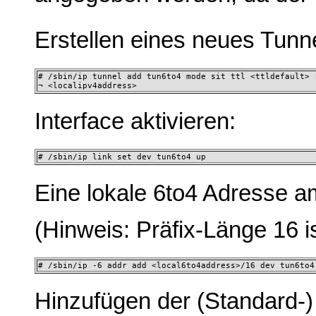
Erstellen eines neues Tunn
# /sbin/ip tunnel add tun6to4 mode sit ttl <ttldefault> r
¬ <localipv4address> 
Interface aktivieren:
# /sbin/ip link set dev tun6to4 up 
Eine lokale 6to4 Adresse a
(Hinweis: Präfix-Länge 16 is
# /sbin/ip -6 addr add <local6to4address>/16 dev tun6to4
Hinzufügen der (Standard-