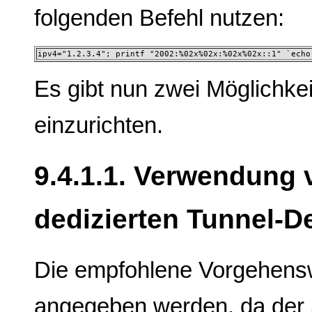
folgenden Befehl nutzen:
ipv4="1.2.3.4"; printf "2002:%02x%02x:%02x%02x::1" `echo
Es gibt nun zwei Möglichke
einzurichten.
9.4.1.1. Verwendung 
dedizierten Tunnel-D
Die empfohlene Vorgehens
angegeben werden, da der S