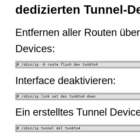
dedizierten Tunnel-D
Entfernen aller Routen übe
Devices:
# /sbin/ip -6 route flush dev tun6to4
Interface deaktivieren:
# /sbin/ip link set dev tun6to4 down
Ein erstelltes Tunnel Devic
# /sbin/ip tunnel del tun6to4 