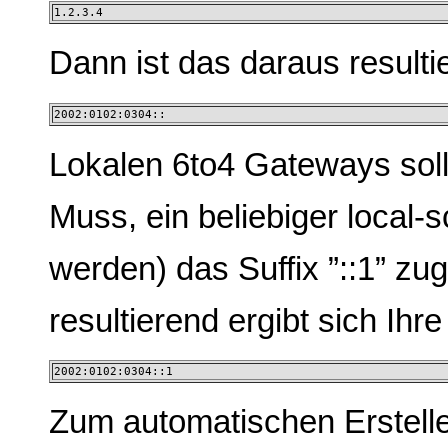
1.2.3.4
Dann ist das daraus resulti
2002:0102:0304::
Lokalen 6to4 Gateways sollt
Muss, ein beliebiger local-
werden) das Suffix ”::1” z
resultierend ergibt sich Ihr
2002:0102:0304::1
Zum automatischen Erstell