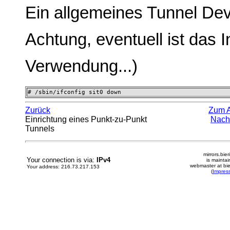
Ein allgemeines Tunnel Dev
Achtung, eventuell ist das I
Verwendung...)
# /sbin/ifconfig sit0 down 
Zurück
Zum 
Einrichtung eines Punkt-zu-Punkt
Nach
Tunnels
mirrors.bier
Your connection is via:
IPv4
is mainta
webmaster at bie
Your address: 216.73.217.153
(
Impres