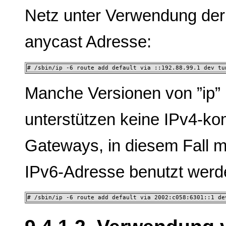
Netz unter Verwendung der 
anycast Adresse:
# /sbin/ip -6 route add default via ::192.88.99.1 dev tu
Manche Versionen von ”ip” 
unterstützen keine IPv4-ko
Gateways, in diesem Fall 
IPv6-Adresse benutzt werd
# /sbin/ip -6 route add default via 2002:c058:6301::1 de