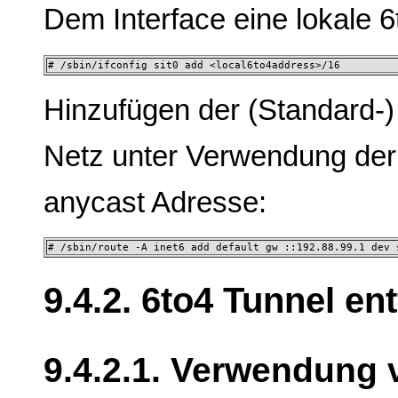
Dem Interface eine lokale 
# /sbin/ifconfig sit0 add <local6to4address>/16
Hinzufügen der (Standard-
Netz unter Verwendung der 
anycast Adresse:
# /sbin/route -A inet6 add default gw ::192.88.99.1 dev 
9.4.2. 6to4 Tunnel en
9.4.2.1. Verwendung 