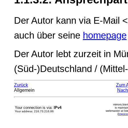
Der Autor kann via E-Mail <
auch über seine
homepage
Der Autor lebt zurzeit in M
(Süd-)Deutschland / (Mittel
Zurück
Zum 
Allgemein
Nach
mirrors.bier
Your connection is via:
IPv4
is mainta
webmaster at bie
Your address: 216.73.216.86
(
Impres