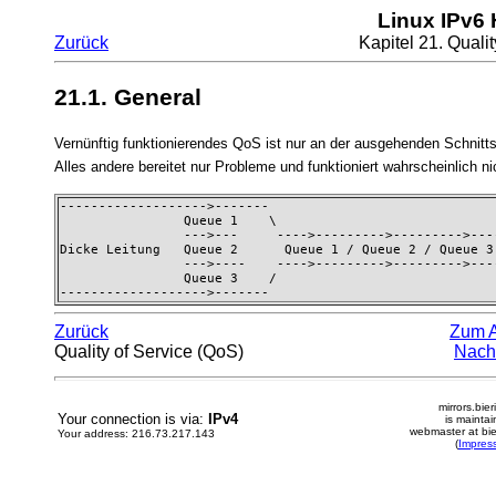
Linux IPv6
Zurück
Kapitel 21. Quali
21.1. General
Vernünftig funktionierendes QoS ist nur an der ausgehenden Schnitts
Alles andere bereitet nur Probleme und funktioniert wahrscheinlich nic
------------------->-------

                Queue 1    \

                --->---     ---->--------->--------->----
Dicke Leitung   Queue 2      Queue 1 / Queue 2 / Queue 3 
                --->----    ---->--------->--------->----
                Queue 3    /

------------------->-------
Zurück
Zum 
Quality of Service (QoS)
Nach
mirrors.bier
Your connection is via:
IPv4
is mainta
webmaster at bie
Your address: 216.73.217.143
(
Impres