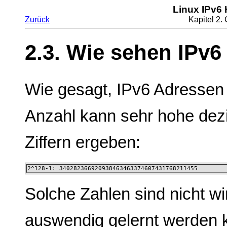
Linux IPv6
Zurück
Kapitel 2.
2.3. Wie sehen IPv
Wie gesagt, IPv6 Adressen s
Anzahl kann sehr hohe dezi
Ziffern ergeben:
2^128-1: 340282366920938463463374607431768211455
Solche Zahlen sind nicht wi
auswendig gelernt werden 