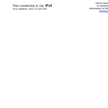
mirrors.bier
Your connection is via:
IPv4
is mainta
webmaster at bie
Your address: 216.73.216.226
(
Impres