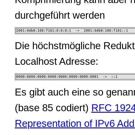
durchgeführt werden
2001:0db8:100:f101:0:0:0:1  ->  2001:0db8:100:f101::1
Die höchstmögliche Redukti
Localhost Adresse:
0000:0000:0000:0000:0000:0000:0000:0001  ->  ::1
Es gibt auch eine so gena
(base 85 codiert)
RFC 1924
Representation of IPv6 Ad