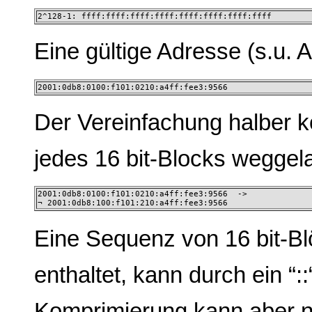
2^128-1: ffff:ffff:ffff:ffff:ffff:ffff:ffff:ffff
Eine gültige Adresse (s.u. A
2001:0db8:0100:f101:0210:a4ff:fee3:9566
Der Vereinfachung halber 
jedes 16 bit-Blocks wegge
2001:0db8:0100:f101:0210:a4ff:fee3:9566  -> 

¬ 2001:0db8:100:f101:210:a4ff:fee3:9566
Eine Sequenz von 16 bit-Bl
enthaltet, kann durch ein “:
Komprimierung kann aber ni