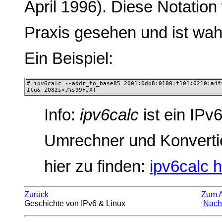
April 1996). Diese Notation 
Praxis gesehen und ist wahr
Ein Beispiel:
# ipv6calc --addr_to_base85 2001:0db8:0100:f101:0210:a4ff
Itu&-ZQ82s>J%s99FJXT
Info:
ipv6calc
ist ein IPv
Umrechner und Konverti
hier zu finden:
ipv6calc
Zurück
Zum 
Geschichte von IPv6 & Linux
Nach