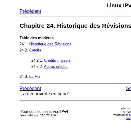
Linux IP
Précédent
Chapitre 24. Historique des Révisions 
Table des matières
24.1.
Historique des Révisions
24.2.
Crédits
24.2.1.
Crédits majeurs
24.2.2.
Autres crédits
24.3.
La Fin
Précédent
S
'La découverte en ligne'...
mirrors
Your connection is via:
IPv4
is mai
webmaster at
Your address: 216.73.216.4
(
Im