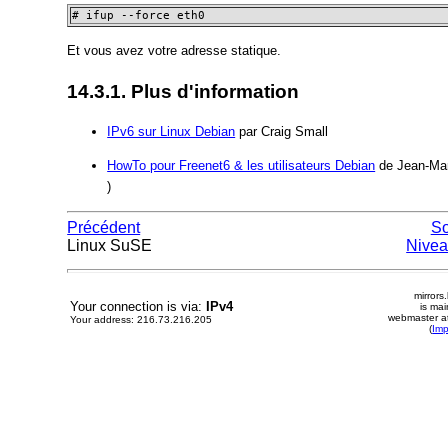
# ifup --force eth0
Et vous avez votre adresse statique.
14.3.1. Plus d'information
IPv6 sur Linux Debian
par Craig Small
HowTo pour Freenet6 & les utilisateurs Debian
de Jean-Mar
)
Précédent
S
Linux SuSE
Nivea
mirrors
Your connection is via:
IPv4
is mai
webmaster at
Your address: 216.73.216.205
(
Im