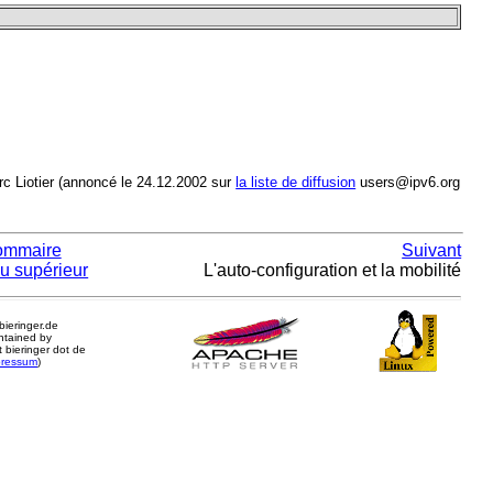
c Liotier (annoncé le 24.12.2002 sur
la liste de diffusion
users@ipv6.org
ommaire
Suivant
u supérieur
L'auto-configuration et la mobilité
.bieringer.de
ntained by
 bieringer dot de
pressum
)