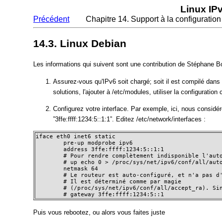
Linux IP
Précédent
Chapitre 14. Support à la configuration
14.3. Linux Debian
Les informations qui suivent sont une contribution de Stéphane B
Assurez-vous qu'IPv6 soit chargé; soit il est compilé dans
solutions, l'ajouter à /etc/modules, utiliser la configuration 
Configurez votre interface. Par exemple, ici, nous considé
”3ffe:ffff:1234:5::1:1”. Editez /etc/network/interfaces :
iface eth0 inet6 static

        pre-up modprobe ipv6

        address 3ffe:ffff:1234:5::1:1

        # Pour rendre complètement indisponible l'auto
        # up echo 0 > /proc/sys/net/ipv6/conf/all/auto
        netmask 64

        # Le routeur est auto-configuré, et n'a pas d'
        # Il est déterminé comme par magie

        # (/proc/sys/net/ipv6/conf/all/accept_ra). Sin
        # gateway 3ffe:ffff:1234:5::1
Puis vous rebootez, ou alors vous faites juste