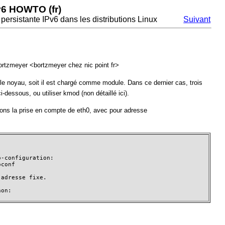
v6 HOWTO (fr)
 persistante IPv6 dans les distributions Linux
Suivant
ortzmeyer <bortzmeyer chez nic point fr>
 le noyau, soit il est chargé comme module. Dans ce dernier cas, trois
ci-dessous, ou utiliser kmod (non détaillé ici).
rons la prise en compte de eth0, avec pour adresse
-configuration:

conf

adresse fixe.

on:
