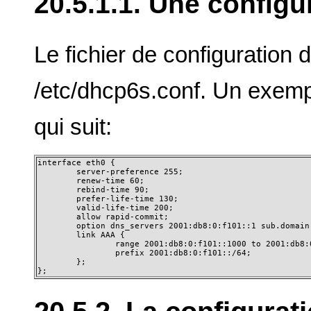
20.5.1.1. Une configu
Le fichier de configuration
/etc/dhcp6s.conf. Un exemp
qui suit:
interface eth0 {

        server-preference 255;

        renew-time 60;

        rebind-time 90;

        prefer-life-time 130;

        valid-life-time 200;

        allow rapid-commit;

        option dns_servers 2001:db8:0:f101::1 sub.domain.
        link AAA {

                range 2001:db8:0:f101::1000 to 2001:db8:0
                prefix 2001:db8:0:f101::/64;

        };

};