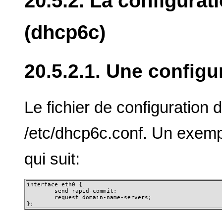
20.5.2. La configura
(dhcp6c)
20.5.2.1. Une configu
Le fichier de configuration
/etc/dhcp6c.conf. Un exemp
qui suit:
interface eth0 {

        send rapid-commit;

        request domain-name-servers;

};