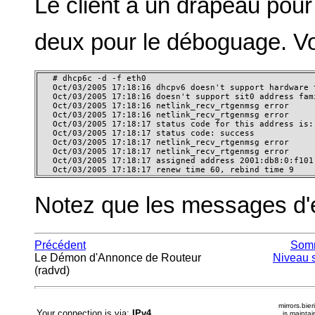
Le client a un drapeau pour
deux pour le déboguage. Vo
   # dhcp6c -d -f eth0

   Oct/03/2005 17:18:16 dhcpv6 doesn't support hardware t
   Oct/03/2005 17:18:16 doesn't support sit0 address fami
   Oct/03/2005 17:18:16 netlink_recv_rtgenmsg error

   Oct/03/2005 17:18:16 netlink_recv_rtgenmsg error

   Oct/03/2005 17:18:17 status code for this address is: 
   Oct/03/2005 17:18:17 status code: success

   Oct/03/2005 17:18:17 netlink_recv_rtgenmsg error

   Oct/03/2005 17:18:17 netlink_recv_rtgenmsg error

   Oct/03/2005 17:18:17 assigned address 2001:db8:0:f101
   Oct/03/2005 17:18:17 renew time 60, rebind time 9
Notez que les messages d'e
Précédent
Som
Le Démon d'Annonce de Routeur
Niveau 
(radvd)
mirrors.bier
Your connection is via:
IPv4
is mainta