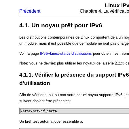
Linux IP
Précédent
Chapitre 4. La vérificat
4.1. Un noyau prêt pour IPv6
Les distributions contemporaines de Linux comportent déjà un no
un module, mais il est possible que ce module ne soit pas char
Voir la page
IPv6+Linux-status-distributions
pour obtenir les inform
Note: vous ne devriez plus utiliser les noyaux de la série 2.2.x; ca
4.1.1. Vérifier la présence du support IP
d'utilisation
Afin de vérifier si oui ou non votre actuel noyau supporte IPv6, je
suivent doivent être présentes:
/proc/net/if_inet6
Un bref test automatique ressemble à: