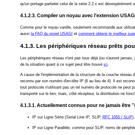
qu'un portage partielet celui de la série 2.2.x est désespérément o
4.1.2.3. Compiler un noyau avec l'extension USAG
Comme pour le noyau vanille, seulement recommandé aux utilisate
aussi
la FAQ du projet USAGI
et
comment obtenir le meilleur supp
4.1.3. Les périphériques réseau prêts pou
Les périphériques réseau n'ont pas tous déjà (ou n'auront jamais, 
de la situation quant à ce sujet peut être trouvé
ici
.
A cause de l'implémentation de la structure de la couche réseau 
reconnu par son numéro d'en-tête IP (6 au lieu de 4). Il est reco
tout protocole n'utilisant pas un tel numéro de protocole ne peut 
transporté sur le lien, mais, côté récepteur, la distribution ne 
4.1.3.1. Actuellement connus pour ne jamais être ”
IP sur Ligne Série (
Serial Line IP
, SLIP,
RFC 1055 / SLIP
)
IP sur Ligne Parallèle, comme pour SLIP, noms de périphér