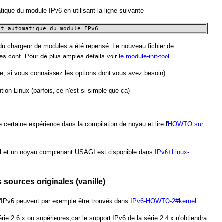
tique du module IPv6 en utilisant la ligne suivante
nt automatique du module IPv6
 du chargeur de modules a été repensé. Le nouveau fichier de
les.conf. Pour de plus amples détails voir
le module-init-tool
le, si vous connaissez les options dont vous avez besoin)
tion Linux (parfois, ce n'est si simple que ça)
certaine expérience dans la compilation de noyau et lire l'
HOWTO sur
nal et un noyau comprenant USAGI est disponible dans
IPv6+Linux-
 sources originales (vanille)
d'IPv6 peuvent par exemple être trouvés dans
IPv6-HOWTO-2#kernel
.
rie 2.6.x ou supérieures,car le support IPv6 de la série 2.4.x n'obtiendra