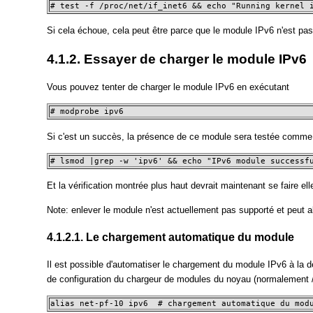
# test -f /proc/net/if_inet6 && echo "Running kernel 
Si cela échoue, cela peut être parce que le module IPv6 n'est pa
4.1.2. Essayer de charger le module IPv6
Vous pouvez tenter de charger le module IPv6 en exécutant
# modprobe ipv6
Si c'est un succès, la présence de ce module sera testée comme p
# lsmod |grep -w 'ipv6' && echo "IPv6 module successf
Et la vérification montrée plus haut devrait maintenant se faire e
Note: enlever le module n'est actuellement pas supporté et peut a
4.1.2.1. Le chargement automatique du module
Il est possible d'automatiser le chargement du module IPv6 à la d
de configuration du chargeur de modules du noyau (normalement 
alias net-pf-10 ipv6  # chargement automatique du mod