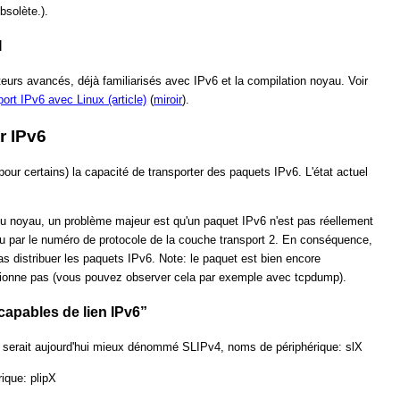
bsolète.).
I
urs avancés, déjà familiarisés avec IPv6 et la compilation noyau. Voir
ort IPv6 avec Linux (article)
(
miroir
).
r IPv6
pour certains) la capacité de transporter des paquets IPv6. L'état actuel
du noyau, un problème majeur est qu'un paquet IPv6 n'est pas réellement
nnu par le numéro de protocole de la couche transport 2. En conséquence,
pas distribuer les paquets IPv6. Note: le paquet est bien encore
fonctionne pas (vous pouvez observer cela par exemple avec tcpdump).
capables de lien IPv6”
, serait aujourd'hui mieux dénommé SLIPv4, noms de périphérique: slX
ique: plipX