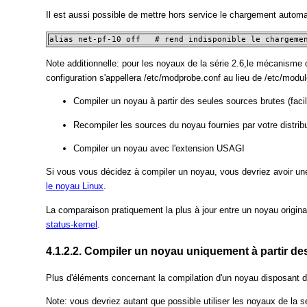
Il est aussi possible de mettre hors service le chargement automa
alias net-pf-10 off   # rend indisponible le chargeme
Note additionnelle: pour les noyaux de la série 2.6,le mécanisme
configuration s'appellera /etc/modprobe.conf au lieu de /etc/modu
Compiler un noyau à partir des seules sources brutes (faci
Recompiler les sources du noyau fournies par votre distribu
Compiler un noyau avec l'extension USAGI
Si vous vous décidez à compiler un noyau, vous devriez avoir une 
le noyau Linux
.
La comparaison pratiquement la plus à jour entre un noyau origi
status-kernel
.
4.1.2.2. Compiler un noyau uniquement à partir des
Plus d'éléments concernant la compilation d'un noyau disposant 
Note: vous devriez autant que possible utiliser les noyaux de la sé