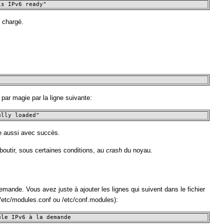
is IPv6 ready"
s chargé.
ar magie par la ligne suivante:
ully loaded"
lle aussi avec succès.
boutir, sous certaines conditions, au
crash
du noyau.
emande. Vous avez juste à ajouter les lignes qui suivent dans le fichier
/etc/modules.conf ou /etc/conf.modules):
ule IPv6 à la demande