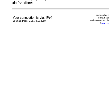
abréviations
mirrors.bier
Your connection is via:
IPv4
is mainta
webmaster at bie
Your address: 216.73.216.60
(
Impres