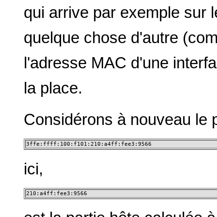
qui arrive par exemple sur l
quelque chose d'autre (com
l'adresse MAC d'une interfa
la place.
Considérons à nouveau le 
3ffe:ffff:100:f101:210:a4ff:fee3:9566
ici,
210:a4ff:fee3:9566 