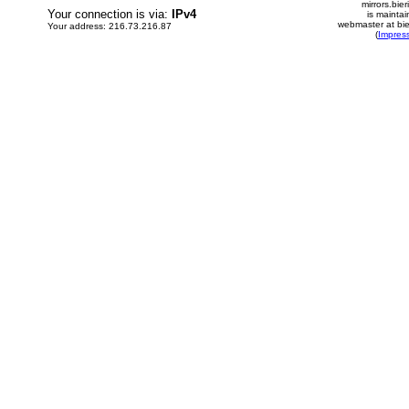
mirrors.bier
Your connection is via:
IPv4
is mainta
webmaster at bie
Your address: 216.73.216.87
(
Impres