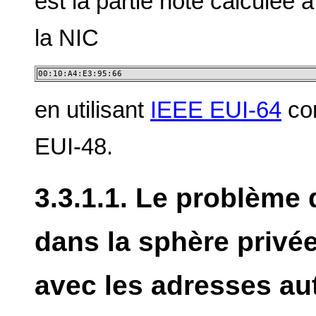
est la partie hôte calculée 
la NIC
00:10:A4:E3:95:66 
en utilisant
IEEE EUI-64
con
EUI-48.
3.3.1.1. Le problème 
dans la sphère privée
avec les adresses a