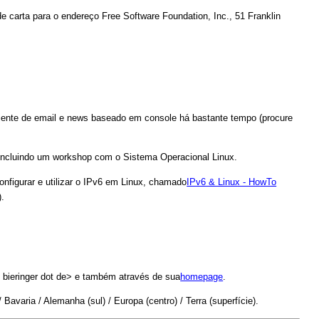
e carta para o endereço Free Software Foundation, Inc., 51 Franklin
cliente de email e news baseado em console há bastante tempo (procure
 incluindo um workshop com o Sistema Operacional Linux.
nfigurar e utilizar o IPv6 em Linux, chamado
IPv6 & Linux - HowTo
.
 bieringer dot de> e também através de sua
homepage
.
varia / Alemanha (sul) / Europa (centro) / Terra (superfície).