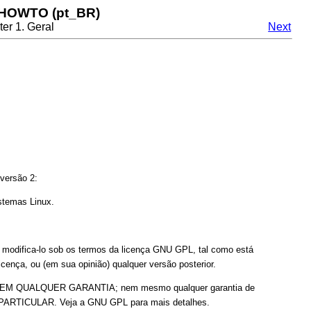
 HOWTO (pt_BR)
er 1. Geral
Next
versão 2:
stemas Linux.
ou modifica-lo sob os termos da licença GNU GPL, tal como está
icença, ou (em sua opinião) qualquer versão posterior.
mas SEM QUALQUER GARANTIA; nem mesmo qualquer garantia de
ICULAR. Veja a GNU GPL para mais detalhes.