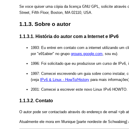
Se voce quiser uma cópia da licença GNU GPL, solicite através d
Street, Fifth Floor, Boston, MA 02110, USA.
1.1.3. Sobre o autor
1.1.3.1. História do autor com a Internet e IPv6
1993: Eu entrei em contato com a internet utilizando um 
por "e91abier" no grupo
groups.google.com
, sou eu).
1996: Foi solicitado que eu produzisse um curso de IPv6,
1997: Comecei escrevendo um guia sobre como instalar, co
(veja
IPv6 & Linux - HowTo/History
para mais informações)
2001: Comecei a escrever este novo Linux IPv6 HOWTO.
1.1.3.2. Contato
O autor pode ser contactado através do endereço de email <pb at
Atualmente ele mora em Munique [parte nordeste de Schwabing] / Ba