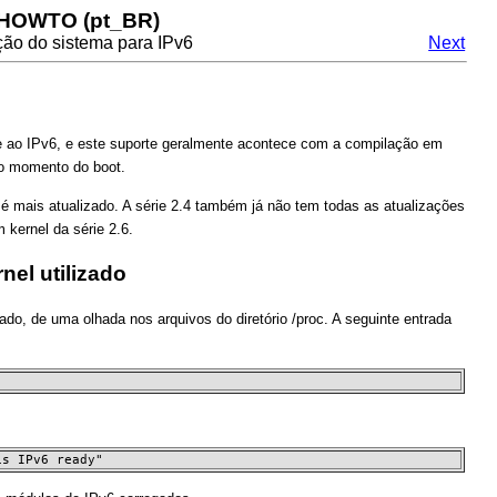
 HOWTO (pt_BR)
ação do sistema para IPv6
Next
te ao IPv6, e este suporte geralmente acontece com a compilação em
o momento do boot.
o é mais atualizado. A série 2.4 também já não tem todas as atualizações
kernel da série 2.6.
nel utilizado
tado, de uma olhada nos arquivos do diretório /proc. A seguinte entrada
is IPv6 ready"