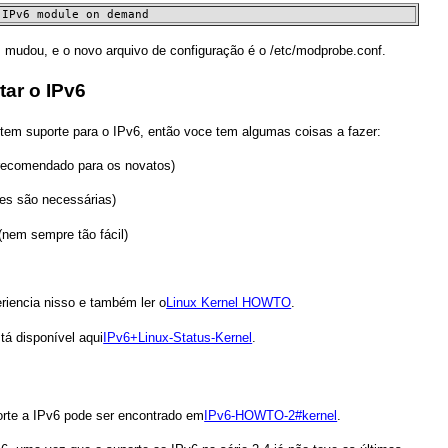
 IPv6 module on demand
 mudou, e o novo arquivo de configuração é o /etc/modprobe.conf.
tar o IPv6
 tem suporte para o IPv6, então voce tem algumas coisas a fazer:
 (recomendado para os novatos)
ões são necessárias)
(nem sempre tão fácil)
riencia nisso e também ler o
Linux Kernel HOWTO
.
á disponível aqui
IPv6+Linux-Status-Kernel
.
orte a IPv6 pode ser encontrado em
IPv6-HOWTO-2#kernel
.