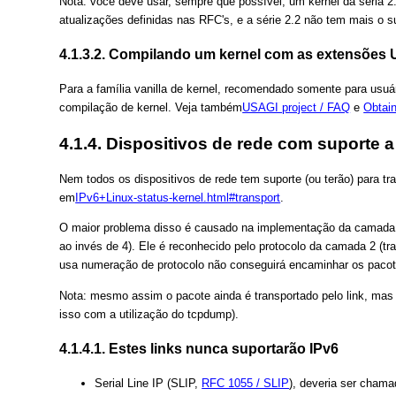
Nota: voce deve usar, sempre que possível, um kernel da séria 2.
atualizações definidas nas RFC's, e a série 2.2 não tem mais o 
4.1.3.2. Compilando um kernel com as extensões
Para a família vanilla de kernel, recomendado somente para usuá
compilação de kernel. Veja também
USAGI project / FAQ
e
Obtain
4.1.4. Dispositivos de rede com suporte a
Nem todos os dispositivos de rede tem suporte (ou terão) para t
em
IPv6+Linux-status-kernel.html#transport
.
O maior problema disso é causado na implementação da camada d
ao invés de 4). Ele é reconhecido pelo protocolo da camada 2 (
usa numeração de protocolo não conseguirá encaminhar os pacot
Nota: mesmo assim o pacote ainda é transportado pelo link, mas 
isso com a utilização do tcpdump).
4.1.4.1. Estes links nunca suportarão IPv6
Serial Line IP (SLIP,
RFC 1055 / SLIP
), deveria ser chama