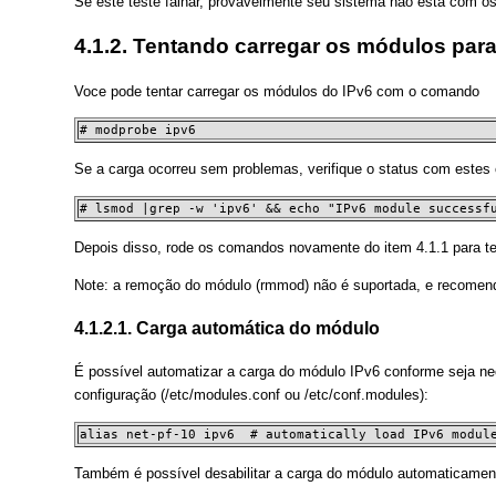
Se este teste falhar, provavelmente seu sistema não está com o
4.1.2. Tentando carregar os módulos para
Voce pode tentar carregar os módulos do IPv6 com o comando
# modprobe ipv6
Se a carga ocorreu sem problemas, verifique o status com este
# lsmod |grep -w 'ipv6' && echo "IPv6 module successf
Depois disso, rode os comandos novamente do item 4.1.1 para ter
Note: a remoção do módulo (rmmod) não é suportada, e recomendo 
4.1.2.1. Carga automática do módulo
É possível automatizar a carga do módulo IPv6 conforme seja nece
configuração (/etc/modules.conf ou /etc/conf.modules):
alias net-pf-10 ipv6  # automatically load IPv6 modul
Também é possível desabilitar a carga do módulo automaticamen