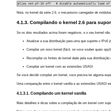
alias net-pf-10 off   # disable automatically load of
Nota: no kernel da série 2.6, o mecanismo carregador de módulos
4.1.3. Compilando o kernel 2.6 para supor
Se os dois resultados acima foram negativos, e o seu kernel não
Atualizar a sua distribuição para uma que suporte o IPv6
Compilar um novo kernel (fácil, se voce souber quais opç
Recompilar os fontes do kernel dado pela sua distribuição 
Compilar um kernel com as extensões USAGI
Se voce decidir compilar um kernel, voce precisa ter alguma expe
Uma comparação entre o kernel vanilla e as extensões USAGI est
4.1.3.1. Compilando um kernel vanilla
Mais detalhes e dicas sobre a compilação de um kernel com sup