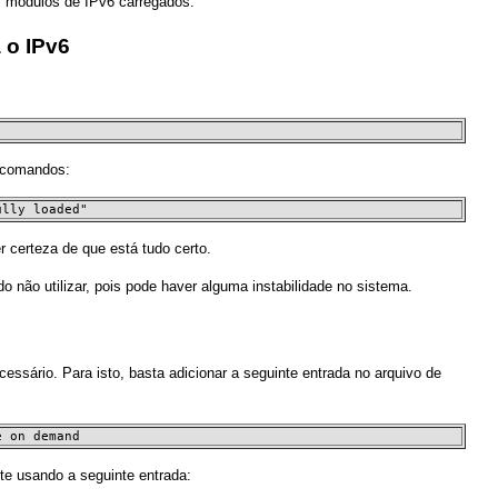
s módulos de IPv6 carregados.
 o IPv6
s comandos:
ully loaded"
 certeza de que está tudo certo.
não utilizar, pois pode haver alguma instabilidade no sistema.
ssário. Para isto, basta adicionar a seguinte entrada no arquivo de
e on demand
te usando a seguinte entrada: