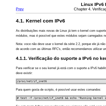
Linux IPv6
Prev
Chapter 4. Verific
4.1. Kernel com IPv6
As distribuições mais novas de Linux já tem o kernel com supor
módulos, mas é possível que estes módulos sejam carregados n
Nota: voce não deve usar o kernel da série 2.2, porque ele já nã
de acordo com as últimas RFC's, então recomendamos utilizar um 
4.1.1. Verificação do suporte a IPv6 no ker
Para verificar se o seu kernel já está com o suporte a IPv6 habili
deve existir:
/proc/net/if_inet6
Para quem gosta de scripts, é possível usar estes comandos:
# test -f /proc/net/if_inet6 && echo "Running kernel 