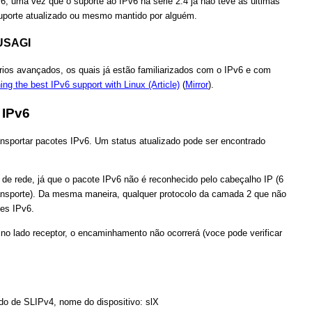
6, uma vez que o suporte ao IPv6 na série 2.4 já não teve as últimas
suporte atualizado ou mesmo mantido por alguém.
 USAGI
rios avançados, os quais já estão familiarizados com o IPv6 e com
ing the best IPv6 support with Linux (Article)
(
Mirror
).
 IPv6
ransportar pacotes IPv6. Um status atualizado pode ser encontrado
e rede, já que o pacote IPv6 não é reconhecido pelo cabeçalho IP (6
transporte). Da mesma maneira, qualquer protocolo da camada 2 que não
es IPv6.
no lado receptor, o encaminhamento não ocorrerá (voce pode verificar
do de SLIPv4, nome do dispositivo: slX