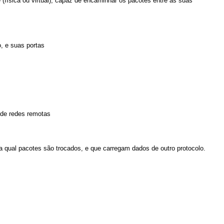
(física ou virtual), capaz de encaminhar os pacotes entre as suas
, e suas portas
 de redes remotas
 qual pacotes são trocados, e que carregam dados de outro protocolo.