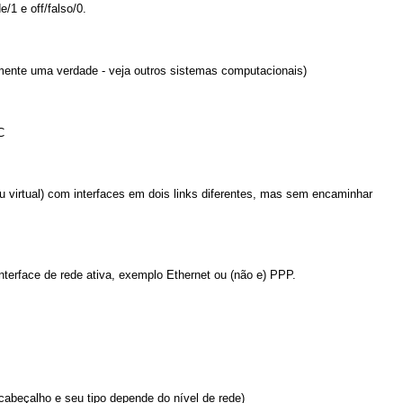
1 e off/falso/0.
mente uma verdade - veja outros sistemas computacionais)
C
 virtual) com interfaces em dois links diferentes, mas sem encaminhar
erface de rede ativa, exemplo Ethernet ou (não e) PPP.
abeçalho e seu tipo depende do nível de rede)