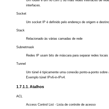
Um router é um nó com 2 ou mais redes interfaces de rede 
interfaces.
Socket
Um socket IP é definido pelo endereço de origem e destino
Stack
Relacionado às várias camadas de rede
Subnetmask
Redes IP usam bits de máscara para separar redes locais
Tunnel
Um túnel é tipicamente uma conexão ponto-a-ponto sobre a
Exemplo túnel IPv6-in-IPv4.
1.7.1.1. Atalhos
ACL
Access Control List - Lista de controle de acesso