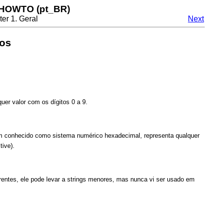
 HOWTO (pt_BR)
er 1. Geral
Next
hos
er valor com os dígitos 0 a 9.
 conhecido como sistema numérico hexadecimal, representa qualquer
tive).
rentes, ele pode levar a strings menores, mas nunca vi ser usado em