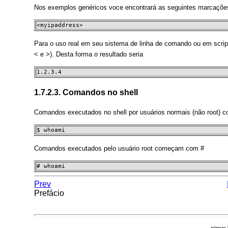
Nos exemplos genéricos voce encontrará as seguintes marcaçõe
<myipaddress>
Para o uso real em seu sistema de linha de comando ou em script
< e >). Desta forma o resultado seria
1.2.3.4
1.7.2.3. Comandos no shell
Comandos executados no shell por usuários normais (não root)
$ whoami
Comandos executados pelo usuário root começam com #
# whoami
Prev
Prefácio
mirrors