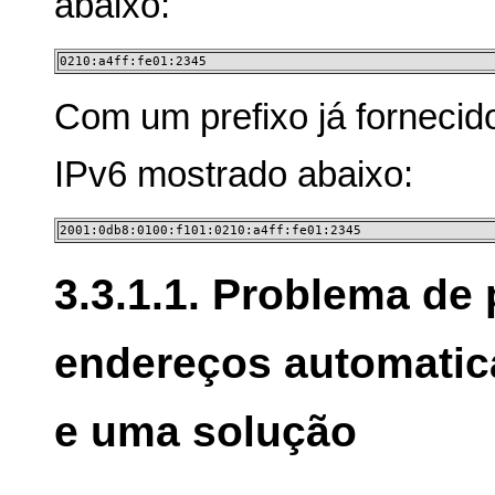
abaixo:
0210:a4ff:fe01:2345
Com um prefixo já fornecid
IPv6 mostrado abaixo:
2001:0db8:0100:f101:0210:a4ff:fe01:2345
3.3.1.1. Problema de
endereços automati
e uma solução