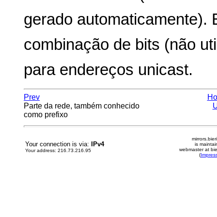
gerado automaticamente). 
combinação de bits (não ut
para endereços unicast.
Prev
H
Parte da rede, também conhecido
como prefixo
mirrors.bier
Your connection is via:
IPv4
is mainta
webmaster at bie
Your address: 216.73.216.95
(
Impres