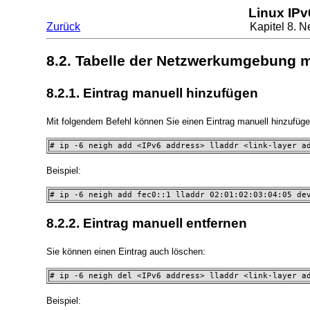
Linux IP
Zurück
Kapitel 8. 
8.2. Tabelle der Netzwerkumgebung mi
8.2.1. Eintrag manuell hinzufügen
Mit folgendem Befehl können Sie einen Eintrag manuell hinzufüge
# ip -6 neigh add <IPv6 address> lladdr <link-layer a
Beispiel:
# ip -6 neigh add fec0::1 lladdr 02:01:02:03:04:05 de
8.2.2. Eintrag manuell entfernen
Sie können einen Eintrag auch löschen:
# ip -6 neigh del <IPv6 address> lladdr <link-layer a
Beispiel: