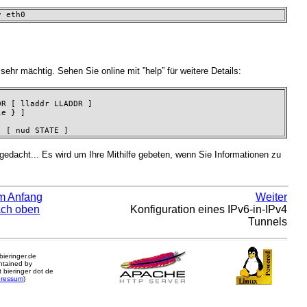
v eth0
sehr mächtig. Sehen Sie online mit ”help” für weitere Details:
R [ lladdr LLADDR ] 

e } ] 

] [ nud STATE ]
gedacht... Es wird um Ihre Mithilfe gebeten, wenn Sie Informationen zu
m Anfang
Weiter
ch oben
Konfiguration eines IPv6-in-IPv4
Tunnels
.bieringer.de
ntained by
 bieringer dot de
pressum
)