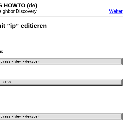
v6 HOWTO (de)
Neighbor Discovery
Weiter
t ”ip” editieren
n:
ddress> dev <device>
v eth0
ddress> dev <device>