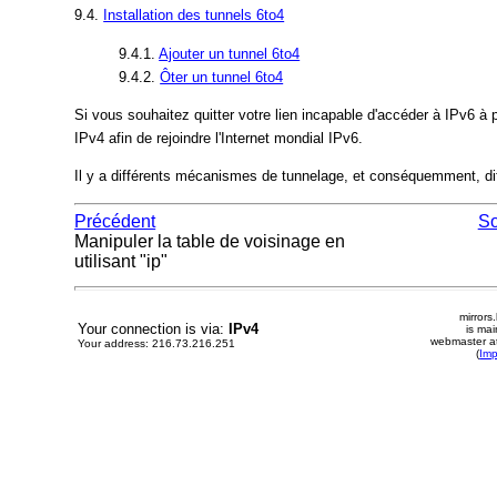
9.4.
Installation des tunnels 6to4
9.4.1.
Ajouter un tunnel 6to4
9.4.2.
Ôter un tunnel 6to4
Si vous souhaitez quitter votre lien incapable d'accéder à IPv6 à 
IPv4 afin de rejoindre l'Internet mondial IPv6.
Il y a différents mécanismes de tunnelage, et conséquemment, diff
Précédent
S
Manipuler la table de voisinage en
utilisant "ip"
mirrors
Your connection is via:
IPv4
is mai
webmaster at
Your address: 216.73.216.251
(
Im