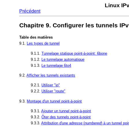
Linux IP
Précédent
Chapitre 9. Configurer les tunnels IPv
Table des matières
9.1.
Les types de tunnel
9.1.1.
Tunnelage statique point-à-point: 6bone
9.1.2.
Le tunnelage automatique
9.1.3.
Le tunnelage 6to4
9.2.
Afficher les tunnels existants
9.2.1.
Utiliser "ip"
9.2.2.
Utiliser "route"
9.3.
Montage d'un tunnel point-à-point
9.3.1.
Ajouter un tunnel point-à-point
9.3.2.
Ôter des tunnels point-à-point
9.3.3.
Attribution d'une adresse (
numbered
) à un tunnel poi