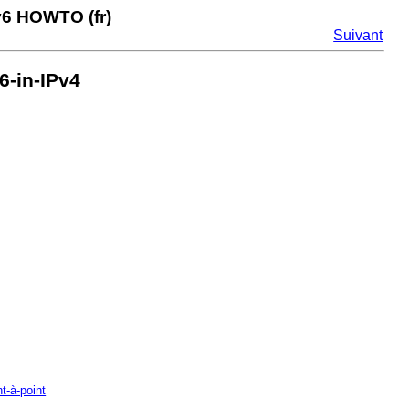
v6 HOWTO (fr)
Suivant
6-in-IPv4
nt-à-point