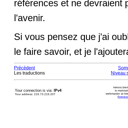
références et ne devraient
l'avenir.
Si vous pensez que j'ai oub
le faire savoir, et je l'ajouter
Précédent
Som
Les traductions
Niveau 
mirrors.bier
Your connection is via:
IPv4
is mainta
webmaster at bie
Your address: 216.73.216.207
(
Impres