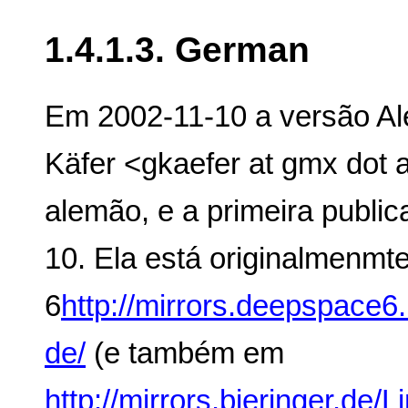
1.4.1.3. German
Em 2002-11-10 a versão Ale
Käfer <gkaefer at gmx dot a
alemão, e a primeira public
10. Ela está originalmenmt
6
http://mirrors.deepspace
de/
(e também em
http://mirrors.bieringer.d