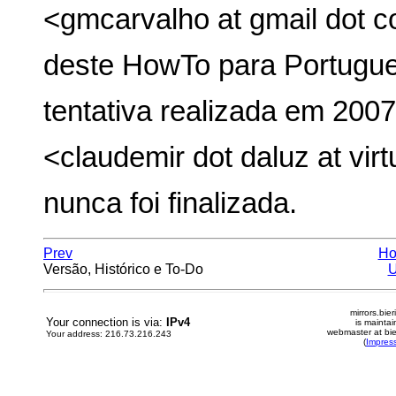
<gmcarvalho at gmail dot c
deste HowTo para Portugues
tentativa realizada em 200
<claudemir dot daluz at virt
nunca foi finalizada.
Prev
H
Versão, Histórico e To-Do
mirrors.bier
Your connection is via:
IPv4
is mainta
webmaster at bie
Your address: 216.73.216.243
(
Impres