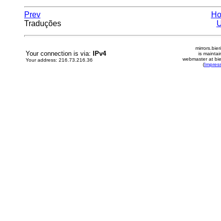
Prev
H
Traduções
mirrors.bier
Your connection is via:
IPv4
is mainta
webmaster at bie
Your address: 216.73.216.36
(
Impres