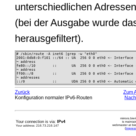
unterschiedlichen Adressen
(bei der Ausgabe wurde das
herausgefiltert).
# /sbin/route -A inet6 |grep -w "eth0"

2001:0db8:0:f101 ::/64 :: UA  256 0 0 eth0 <- Interface r
¬ address

fe80::/10        ::       UA  256 0 0 eth0 <- Interface r
¬ address

ff00::/8         ::       UA  256 0 0 eth0 <- Interface 
¬ addresses

::/0             ::       UDA 256 0 0 eth0 <- Automatic 
Zurück
Zum 
Konfiguration normaler IPv6-Routen
Nach
mirrors.bier
Your connection is via:
IPv4
is mainta
webmaster at bie
Your address: 216.73.216.147
(
Impres