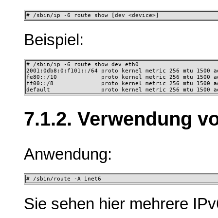
# /sbin/ip -6 route show [dev <device>]
Beispiel:
# /sbin/ip -6 route show dev eth0

2001:0db8:0:f101::/64 proto kernel metric 256 mtu 1500 ad
fe80::/10             proto kernel metric 256 mtu 1500 ad
ff00::/8              proto kernel metric 256 mtu 1500 ad
default               proto kernel metric 256 mtu 1500 a
7.1.2. Verwendung vo
Anwendung:
# /sbin/route -A inet6 
Sie sehen hier mehrere IPv