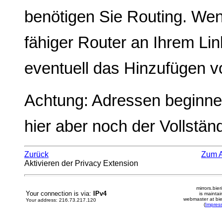
benötigen Sie Routing. Wenn
fähiger Router an Ihrem Lin
eventuell das Hinzufügen v
Achtung: Adressen beginnen
hier aber noch der Vollstän
Zurück
Zum 
Aktivieren der Privacy Extension
mirrors.bier
Your connection is via:
IPv4
is mainta
webmaster at bie
Your address: 216.73.217.120
(
Impres