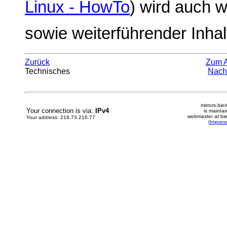
Linux - HowTo
) wird auch w
sowie weiterführender Inhalt
Zurück
Zum 
Technisches
Nach
mirrors.bier
Your connection is via:
IPv4
is mainta
webmaster at bie
Your address: 216.73.216.77
(
Impres