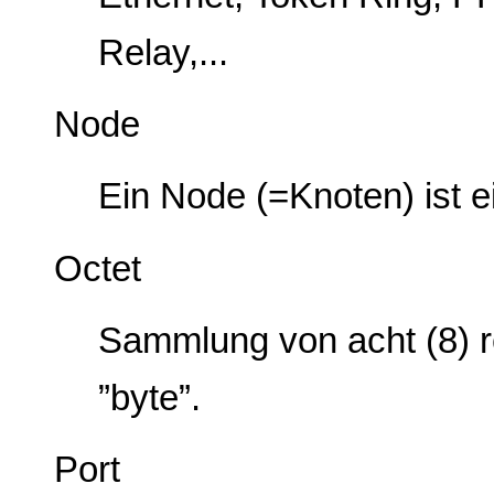
Relay,...
Node
Ein Node (=Knoten) ist e
Octet
Sammlung von acht (8) re
”byte”.
Port