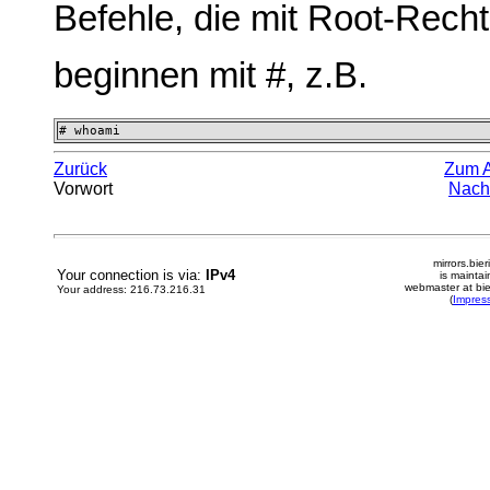
Befehle, die mit Root-Rech
beginnen mit #, z.B.
# whoami
Zurück
Zum 
Vorwort
Nach
mirrors.bier
Your connection is via:
IPv4
is mainta
webmaster at bie
Your address: 216.73.216.31
(
Impres