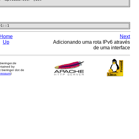
01::1
Home
Next
Up
Adicionando uma rota IPv6 através
de uma interface
.bieringer.de
ntained by
 bieringer dot de
pressum
)