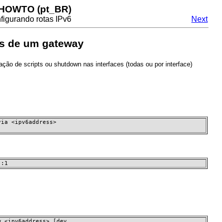
 HOWTO (pt_BR)
figurando rotas IPv6
Next
és de um gateway
ção de scripts ou shutdown nas interfaces (todas ou por interface)
ia <ipv6address>

::1
 <ipv6address> [dev
