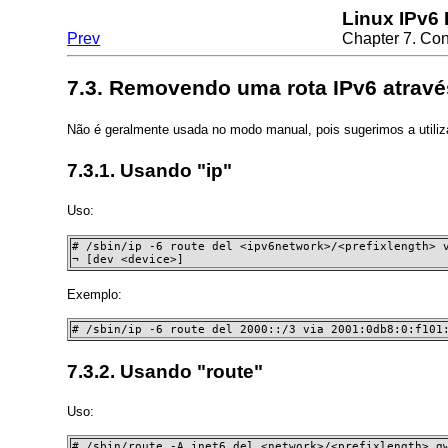
Linux IPv6
Prev
Chapter 7. Con
7.3. Removendo uma rota IPv6 atrav
Não é geralmente usada no modo manual, pois sugerimos a utiliza
7.3.1. Usando "ip"
Uso:
# /sbin/ip -6 route del <ipv6network>/<prefixlength> v
¬ [dev <device>]
Exemplo:
# /sbin/ip -6 route del 2000::/3 via 2001:0db8:0:f101
7.3.2. Usando "route"
Uso:
# /sbin/route -A inet6 del <network>/<prefixlength> gw