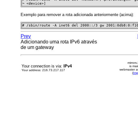
¬ <device>]
Exemplo para remover a rota adicionada anteriormente (acima):
# /sbin/route -A inet6 del 2000::/3 gw 2001:0db8:0:f1
Prev
Adicionando uma rota IPv6 através
de um gateway
mirrors
Your connection is via:
IPv4
is mai
webmaster at
Your address: 216.73.217.117
(
Im