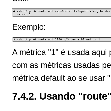
# /sbin/ip -6 route add <ipv6network>/<prefixlength> dev 
¬ metric 1
Exemplo:
# /sbin/ip -6 route add 2000::/3 dev eth0 metric 1
A métrica "1" é usada aqui
com as métricas usadas pe
métrica default ao se usar "
7.4.2. Usando "route