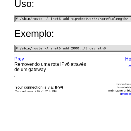
Uso:
# /sbin/route -A inet6 add <ipv6network>/<prefixlength> 
Exemplo:
# /sbin/route -A inet6 add 2000::/3 dev eth0 
Prev
H
Removendo uma rota IPv6 através
de um gateway
mirrors.bier
Your connection is via:
IPv4
is mainta
webmaster at bie
Your address: 216.73.216.194
(
Impres