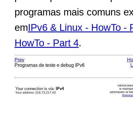
programas mais comuns exi
em
IPv6 & Linux - HowTo - 
HowTo - Part 4
.
Prev
H
Programas de teste e debug IPv6
mirrors.bier
Your connection is via:
IPv4
is mainta
webmaster at bie
Your address: 216.73.217.43
(
Impres